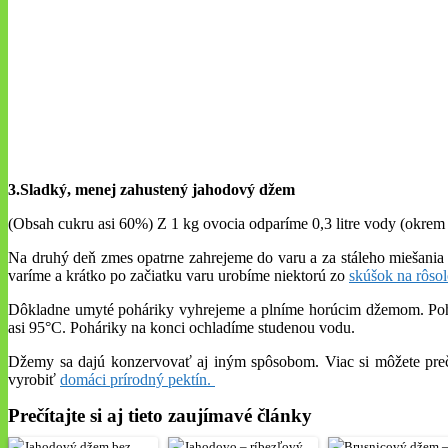
3.Sladký, menej zahustený jahodový džem
(Obsah cukru asi 60%) Z 1 kg ovocia odparíme 0,3 litre vody (okrem 
Na druhý deň zmes opatrne zahrejeme do varu a za stáleho miešani
varíme a krátko po začiatku varu urobíme niektorú zo
skúšok na rôso
Dôkladne umyté poháriky vyhrejeme a plníme horúcim džemom. Pohárik
asi 95°C. Poháriky na konci ochladíme studenou vodu.
Džemy sa dajú konzervovať aj iným spôsobom. Viac si môžete preč
vyrobiť
domáci prírodný pektín.
Prečítajte si aj tieto zaujímavé články