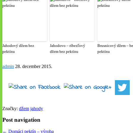
Jahodový džem bez
Jahodovo – ríbezľový
Brusnicový džem – b
pektínu
džem bez pektínu
pektínu
admin
28. december 2015
.
Značky:
džem
jahody
Post navigation
← Domáci pektín – výroba