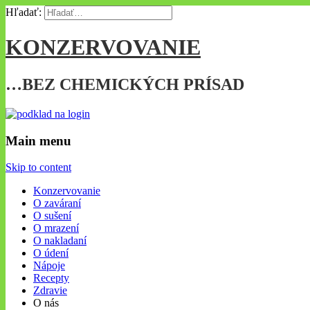
Hľadať:
KONZERVOVANIE
…BEZ CHEMICKÝCH PRÍSAD
Main menu
Skip to content
Konzervovanie
O zaváraní
O sušení
O mrazení
O nakladaní
O údení
Nápoje
Recepty
Zdravie
O nás