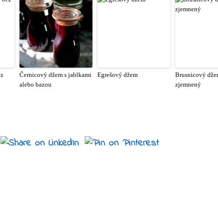
ez
Černicový džem s jablkami
Egrešový džem
Brusnicový dže
alebo bazou
zjemnený