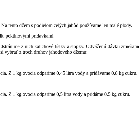
 Na tento džem s podielom celých jahôd používame len malé plody.
diť pektínovými prídavkami.
 Odstránime z nich kalichové lístky a stopky. Odváženú dávku zmieš
si vybrať z troch druhov jahodového džemu:
a. Z 1 kg ovocia odparíme 0,45 litra vody a pridávame 0,8 kg cukru.
. Z 1 kg ovocia odparíme 0,5 litra vody a pridáme 0,5 kg cukru.