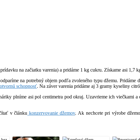
prídavku na začiatku varenia) a pridáme 1 kg cukru. Získame asi 1,7 
a odparíme na potrebný objem podľa zvoleného typu džemu. Pridáme d
lotvornú schopnosť
. Na záver varenia pridáme aj 3 gramy kyseliny citr
y plníme asi pol centimetra pod okraj. Uzavrieme ich viečkami a opa
ítať v článku
konzervovanie džemov
. Ak nechcete pri výrobe džemo