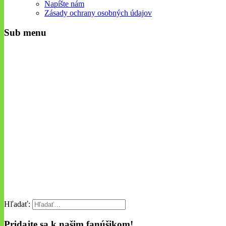
Napíšte nám
Zásady ochrany osobných údajov
Sub menu
Hľadať:
Pridajte sa k našim fanúšikom!