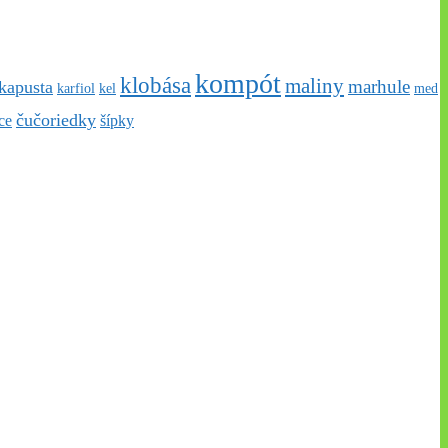
kompót
klobása
maliny
marhule
kapusta
karfiol
kel
med
čučoriedky
ce
šípky