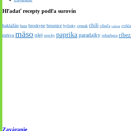
Hľadať recepty podľa surovín
chili
baklažán
broskyne
brusnice
baza
bylinky
cesnak
cibuľa
cvikl
cuketa
mäso
paprika
ríbez
olej
paradajky
mrkva
orechy
rebarbora
Zaváranie