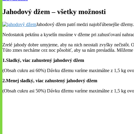
Jahodový džem – všetky možnosti
Jahodový džem patrí medzi najobľúbenejšie džemy.
Nedostatok pektínu a kyselín musíme v džeme pri zahusťovaní nahra
Zrelé jahody dobre umyjeme, aby na nich neostali zvyšky nečistôt.
Túto zmes necháme cez noc pôsobiť, aby sa nám presladila. Môžeme 
1.Sladký, viac zahustený jahodový džem
(Obsah cukru asi 60%) Dávku džemu varíme maximálne z 1,5 kg ovoci
2.Menej sladký, viac zahustený jahodový džem
(Obsah cukru asi 50%) Dávku džemu varíme maximálne z 1,5 kg ovocia