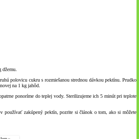
kg džemu.
ruhú polovicu cukru s rozmiešanou strednou dávkou pektínu. Prudko
ónovej na 1 kg jahôd.
trne ponoríme do teplej vody. Sterilizujeme ich 5 minút pri teplote
v používať zakúpený pektín, pozrite si článok o tom, ako si môžete