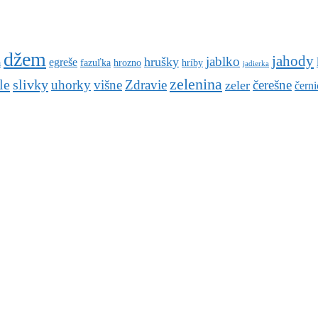
džem
jahody
jablko
hrušky
egreše
a
fazuľka
hrozno
hríby
jadierka
zelenina
le
slivky
uhorky
višne
Zdravie
čerešne
zeler
černi