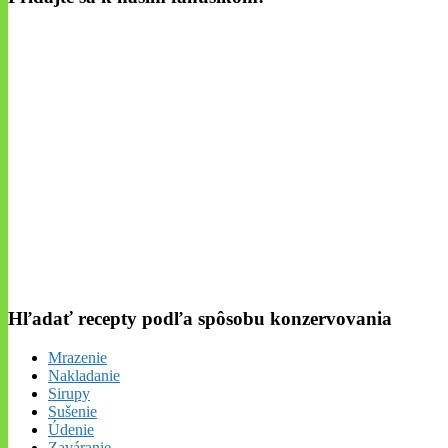
Hľadať recepty podľa spôsobu konzervovania
Mrazenie
Nakladanie
Sirupy
Sušenie
Údenie
Zaváranie