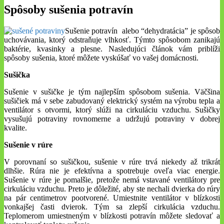
Spôsoby sušenia potravín
Sušenie potravín alebo “dehydratácia” je spôsob
uchovávania, ktorý odstraňuje vlhkosť. Týmto spôsobom zanikajú
baktérie, kvasinky a plesne. Nasledujúci článok vám priblíži
spôsoby sušenia, ktoré môžete vyskúšať vo vašej domácnosti.
Sušička
Sušenie v sušičke je tým najlepším spôsobom sušenia. Väčšina
sušičiek má v sebe zabudovaný elektrický systém na výrobu tepla a
ventilátor s otvormi, ktorý slúži na cirkuláciu vzduchu. Sušičky
vysušujú potraviny rovnomerne a udržujú potraviny v dobrej
kvalite.
Sušenie v rúre
V porovnaní so sušičkou, sušenie v rúre trvá niekedy až trikrát
dlhšie. Rúra nie je efektívna a spotrebuje oveľa viac energie.
Sušenie v rúre je pomalšie, pretože nemá vstavané ventilátory pre
cirkuláciu vzduchu. Preto je dôležité, aby ste nechali dvierka do rúry
na pár centimetrov pootvorené. Umiestnite ventilátor v blízkosti
vonkajšej časti dvierok. Tým sa zlepší cirkulácia vzduchu.
Teplomerom umiestneným v blízkosti potravín môžete sledovať a