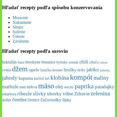
Hľadať recepty podľa spôsobu konzervovania
Mrazenie
Nakladanie
Sirupy
Sušenie
Údenie
Zaváranie
Hľadať recepty podľa surovín
chili
baklažán
broskyne
brusnice
baza
bylinky
cesnak
cibuľa
cuketa
džem
jablko
hrušky
egreše
cvikla
fazuľka
hrozno
hríby
jadierka
kompót
klobása
jahody
maliny
kapusta
karfiol
kel
mäso
paprika
marhule
olej
paradajky
mrkva
med
orechy
zelenina
ríbezle
slivky
uhorky
višne
Zdravie
rebarbora
čerešne
zeler
čučoriedky
černice
šípky