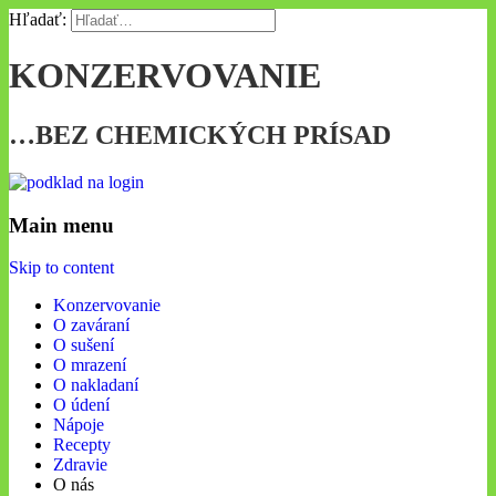
Hľadať:
KONZERVOVANIE
…BEZ CHEMICKÝCH PRÍSAD
Main menu
Skip to content
Konzervovanie
O zaváraní
O sušení
O mrazení
O nakladaní
O údení
Nápoje
Recepty
Zdravie
O nás