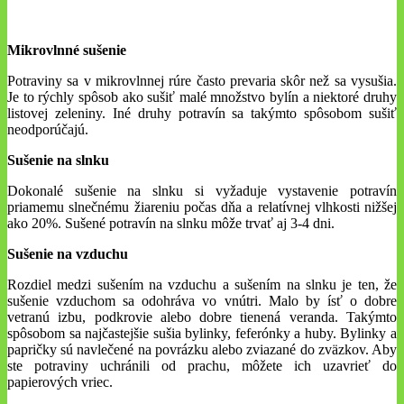
Mikrovlnné sušenie
Potraviny sa v mikrovlnnej rúre často prevaria skôr než sa vysušia.
Je to rýchly spôsob ako sušiť malé množstvo bylín a niektoré druhy
listovej zeleniny. Iné druhy potravín sa takýmto spôsobom sušiť
neodporúčajú.
Sušenie na slnku
Dokonalé sušenie na slnku si vyžaduje vystavenie potravín
priamemu slnečnému žiareniu počas dňa a relatívnej vlhkosti nižšej
ako 20%. Sušené potravín na slnku môže trvať aj 3-4 dni.
Sušenie na vzduchu
Rozdiel medzi sušením na vzduchu a sušením na slnku je ten, že
sušenie vzduchom sa odohráva vo vnútri. Malo by ísť o dobre
vetranú izbu, podkrovie alebo dobre tienená veranda. Takýmto
spôsobom sa najčastejšie sušia bylinky, feferónky a huby. Bylinky a
papričky sú navlečené na povrázku alebo zviazané do zväzkov. Aby
ste potraviny uchránili od prachu, môžete ich uzavrieť do
papierových vriec.