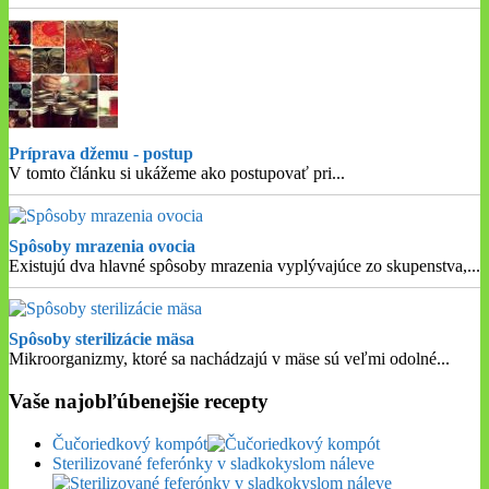
Príprava džemu - postup
V tomto článku si ukážeme ako postupovať pri
...
Spôsoby mrazenia ovocia
Existujú dva hlavné spôsoby mrazenia vyplývajúce zo skupenstva,
...
Spôsoby sterilizácie mäsa
Mikroorganizmy, ktoré sa nachádzajú v mäse sú veľmi odolné
...
Vaše najobľúbenejšie recepty
Čučoriedkový kompót
Sterilizované feferónky v sladkokyslom náleve