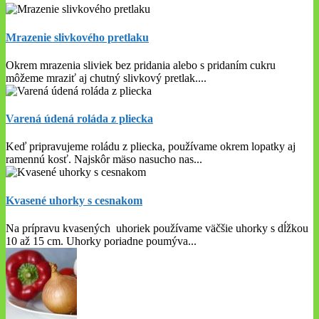
Mrazenie slivkového pretlaku
Okrem mrazenia sliviek bez pridania alebo s pridaním cukru
môžeme mraziť aj chutný slivkový pretlak.
...
Varená údená roláda z pliecka
Keď pripravujeme roládu z pliecka, používame okrem lopatky aj
ramennú kosť. Najskôr mäso nasucho nas
...
Kvasené uhorky s cesnakom
Na prípravu kvasených uhoriek používame väčšie uhorky s dĺžkou
10 až 15 cm. Uhorky poriadne poumýva
...