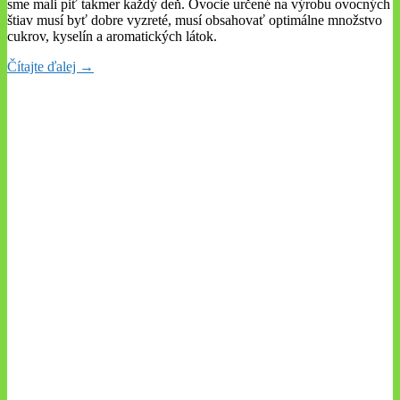
sme mali piť takmer každý deň. Ovocie určené na výrobu ovocných
štiav musí byť dobre vyzreté, musí obsahovať optimálne množstvo
cukrov, kyselín a aromatických látok.
Čítajte ďalej →