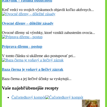
Rakytník – rastlina budúcnosti
Keď vedci vo svojich výskumoch objavili koľko aktívnych
...
Ovocné džemy – dôležité zásady
Ovocné džemy sú výrobky, ktoré vznikli zahustením ovocia
...
Príprava džemu - postup
V tomto článku si ukážeme ako postupovať pri
...
Baza čierna je voňavý a liečivý zázrak
Baza čierna a jej liečivé účinky sa vyskytujú
...
Vaše najobľúbenejšie recepty
Čučoriedkový kompót