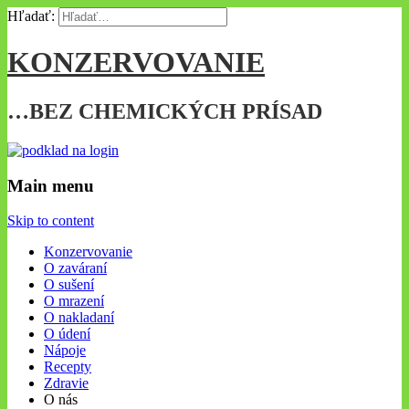
Hľadať:
KONZERVOVANIE
…BEZ CHEMICKÝCH PRÍSAD
Main menu
Skip to content
Konzervovanie
O zaváraní
O sušení
O mrazení
O nakladaní
O údení
Nápoje
Recepty
Zdravie
O nás