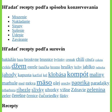
Hľadať recepty podľa spôsobu konzervovania
Mrazenie
Nakladanie
Sirupy
Sušenie
Údenie
Zaváranie
Hľadať recepty podľa surovín
chili
baklažán
broskyne
brusnice
baza
bylinky
cesnak
cibuľa
cuketa
džem
jablko
hrušky
egreše
cvikla
fazuľka
hrozno
hríby
jadierka
kompót
klobása
jahody
maliny
kapusta
karfiol
kel
mäso
paprika
marhule
olej
paradajky
mrkva
med
orechy
zelenina
ríbezle
slivky
uhorky
višne
Zdravie
rebarbora
čerešne
zeler
čučoriedky
černice
šípky
Recepty