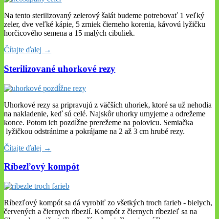
Na tento sterilizovaný zelerový šalát budeme potrebovať 1 veľký
zeler, dve veľké kápie, 5 zrniek čierneho korenia, kávovú lyžičku
horčicového semena a 15 malých cibuliek.
Čítajte ďalej →
Sterilizované uhorkové rezy
Uhorkové rezy sa pripravujú z väčších uhoriek, ktoré sa už nehodia
na nakladenie, keď sú celé. Najskôr uhorky umyjeme a odrežeme
konce. Potom ich pozdĺžne prerežeme na polovicu. Semiačka
lyžičkou odstránime a pokrájame na 2 až 3 cm hrubé rezy.
Čítajte ďalej →
Ríbezľový kompót
Ríbezľový kompót sa dá vyrobiť zo všetkých troch farieb - bielych,
červených a čiernych ríbezlí. Kompót z čiernych ríbezieľ sa na