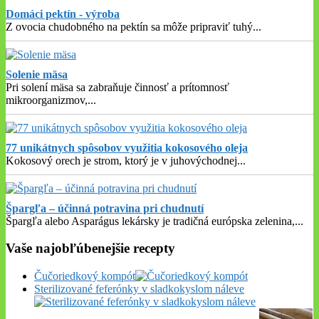
Domáci pektín - výroba
Z ovocia chudobného na pektín sa môže pripraviť tuhý
...
Solenie mäsa
Pri solení mäsa sa zabraňuje činnosť a prítomnosť
mikroorganizmov,
...
77 unikátnych spôsobov využitia kokosového oleja
Kokosový orech je strom, ktorý je v juhovýchodnej
...
Špargľa – účinná potravina pri chudnutí
Špargľa alebo Asparágus lekársky je tradičná európska zelenina,
...
Vaše najobľúbenejšie recepty
Čučoriedkový kompót
Sterilizované feferónky v sladkokyslom náleve