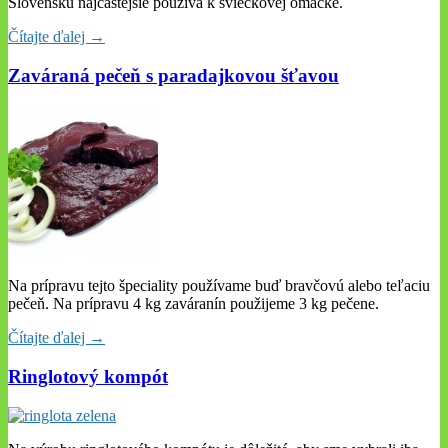
Slovensku najčastejšie používa k sviečkovej omáčke.
Čítajte ďalej →
Zaváraná pečeň s paradajkovou šťavou
Na prípravu tejto špeciality používame buď bravčovú alebo teľaciu
pečeň. Na prípravu 4 kg zaváranín použijeme 3 kg pečene.
Čítajte ďalej →
Ringlotový kompót