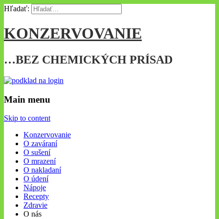
Hľadať:
KONZERVOVANIE
…BEZ CHEMICKÝCH PRÍSAD
Main menu
Skip to content
Konzervovanie
O zaváraní
O sušení
O mrazení
O nakladaní
O údení
Nápoje
Recepty
Zdravie
O nás