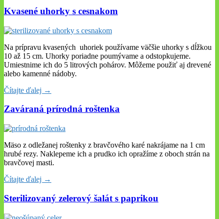
Kvasené uhorky s cesnakom
Na prípravu kvasených uhoriek používame väčšie uhorky s dĺžkou
10 až 15 cm. Uhorky poriadne poumývame a odstopkujeme.
Umiestnime ich do 5 litrových pohárov. Môžeme použiť aj drevené
alebo kamenné nádoby.
Čítajte ďalej →
Zaváraná prírodná roštenka
Mäso z odležanej roštenky z bravčového karé nakrájame na 1 cm
hrubé rezy. Naklepeme ich a prudko ich opražíme z oboch strán na
bravčovej masti.
Čítajte ďalej →
Sterilizovaný zelerový šalát s paprikou