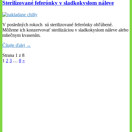
Sterilizované feferónky v sladkokyslom náleve
V posledných rokoch sú sterilizované feferónky obľúbené.
Môžeme ich konzervovať sterilizáciou v sladkokyslom náleve alebo
mliečnym kvasením.
Čítajte ďalej →
Strana 1 z 8
1
2
3
…
8
»