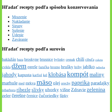
Hľadať recepty podľa spôsobu konzervovania
Mrazenie
Nakladanie
Sirupy
Sušenie
Údenie
Zaváranie
Hľadať recepty podľa surovín
chili
baklažán
broskyne
brusnice
baza
bylinky
cesnak
cibuľa
cuketa
džem
jablko
hrušky
egreše
cvikla
fazuľka
hrozno
hríby
jadierka
kompót
klobása
jahody
maliny
kapusta
karfiol
kel
mäso
paprika
marhule
olej
paradajky
mrkva
med
orechy
zelenina
ríbezle
slivky
uhorky
višne
Zdravie
rebarbora
čerešne
zeler
čučoriedky
černice
šípky