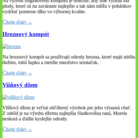
Na výrobu ringlotového kompótu je dôležité, aby sme vybrali iba
plody, ktoré sú na zaváranie najlepšie a tak nám môžu v pohárikov
vydržať pomerne dlho vo výbornej kvalite.
Čítajte ďalej →
Hroznový kompót
Na hroznový kompót sa používajú odrody hrozna, ktoré majú tuhšiu
dužinu, tuhú šupku a menšie množstvo semiačok.
Čítajte ďalej →
Višňový džem
Višňový džem je veľmi obľúbený výrobok pre jeho výraznú chuť.
Z odrôd je na výrobu džemu najlepšia Sladkovišna raná, Morela
neskorá a ďalšie kyslejšie odrody.
Čítajte ďalej →