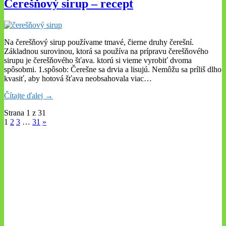
Čerešňový sirup – recept
Na čerešňový sirup používame tmavé, čierne druhy čerešní.
Základnou surovinou, ktorá sa používa na prípravu čerešňového
sirupu je čerešňového šťava. ktorú si vieme vyrobiť dvoma
spôsobmi. 1.spôsob: Čerešne sa drvia a lisujú. Nemôžu sa príliš dlho
kvasiť, aby hotová šťava neobsahovala viac…
Čítajte ďalej →
Strana 1 z 31
1
2
3
…
31
»