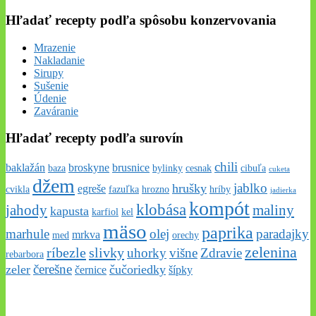
Hľadať recepty podľa spôsobu konzervovania
Mrazenie
Nakladanie
Sirupy
Sušenie
Údenie
Zaváranie
Hľadať recepty podľa surovín
chili
baklažán
broskyne
brusnice
baza
bylinky
cesnak
cibuľa
cuketa
džem
jablko
hrušky
egreše
cvikla
fazuľka
hrozno
hríby
jadierka
kompót
klobása
jahody
maliny
kapusta
karfiol
kel
mäso
paprika
marhule
olej
paradajky
mrkva
med
orechy
zelenina
ríbezle
slivky
uhorky
višne
Zdravie
rebarbora
čerešne
zeler
čučoriedky
černice
šípky