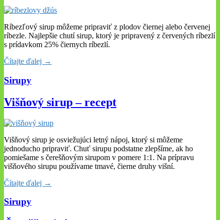
Ríbezľový sirup môžeme pripraviť z plodov čiernej alebo červenej
ríbezle. Najlepšie chutí sirup, ktorý je pripravený z červených ríbezlí
s prídavkom 25% čiernych ríbezlí.
Čítajte ďalej →
Sirupy
Višňový sirup – recept
Višňový sirup je osviežujúci letný nápoj, ktorý si môžeme
jednoducho pripraviť. Chuť sirupu podstatne zlepšíme, ak ho
pomiešame s čerešňovým sirupom v pomere 1:1. Na prípravu
višňového sirupu používame tmavé, čierne druhy višní.
Čítajte ďalej →
Sirupy