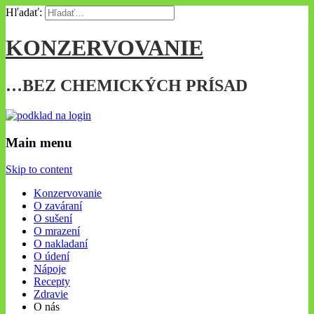
Hľadať:
KONZERVOVANIE
…BEZ CHEMICKÝCH PRÍSAD
Main menu
Skip to content
Konzervovanie
O zaváraní
O sušení
O mrazení
O nakladaní
O údení
Nápoje
Recepty
Zdravie
O nás