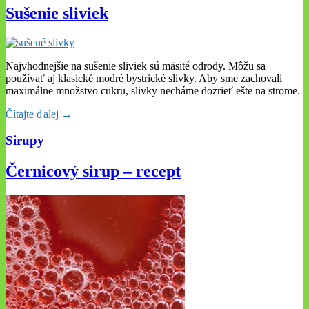
Sušenie sliviek
Najvhodnejšie na sušenie sliviek sú mäsité odrody. Môžu sa
používať aj klasické modré bystrické slivky. Aby sme zachovali
maximálne množstvo cukru, slivky necháme dozrieť ešte na strome.
Čítajte ďalej →
Sirupy
Černicový sirup – recept