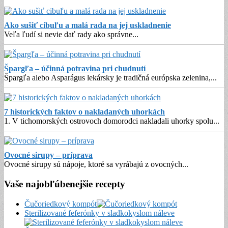
Ako sušiť cibuľu a malá rada na jej uskladnenie
Veľa ľudí si nevie dať rady ako správne
...
Špargľa – účinná potravina pri chudnutí
Špargľa alebo Asparágus lekársky je tradičná európska zelenina,
...
7 historických faktov o nakladaných uhorkách
1. V tichomorských ostrovoch domorodci nakladali uhorky spolu
...
Ovocné sirupy – príprava
Ovocné sirupy sú nápoje, ktoré sa vyrábajú z ovocných
...
Vaše najobľúbenejšie recepty
Čučoriedkový kompót
Sterilizované feferónky v sladkokyslom náleve