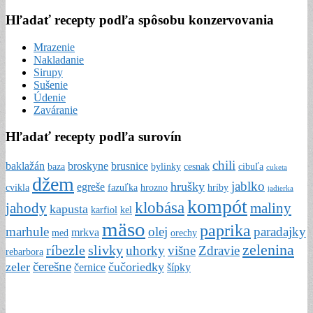
Hľadať recepty podľa spôsobu konzervovania
Mrazenie
Nakladanie
Sirupy
Sušenie
Údenie
Zaváranie
Hľadať recepty podľa surovín
chili
baklažán
broskyne
brusnice
baza
bylinky
cesnak
cibuľa
cuketa
džem
jablko
hrušky
egreše
cvikla
fazuľka
hrozno
hríby
jadierka
kompót
klobása
jahody
maliny
kapusta
karfiol
kel
mäso
paprika
marhule
olej
paradajky
mrkva
med
orechy
zelenina
ríbezle
slivky
uhorky
višne
Zdravie
rebarbora
čerešne
zeler
čučoriedky
černice
šípky