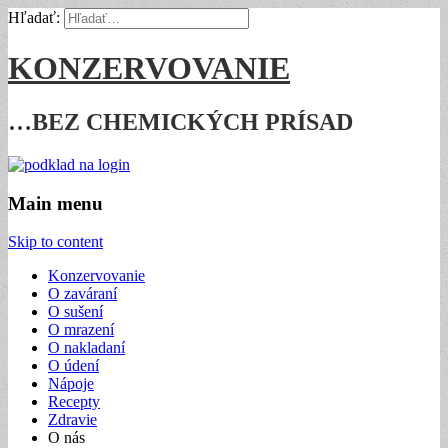
Hľadať:
KONZERVOVANIE
…BEZ CHEMICKÝCH PRÍSAD
Main menu
Skip to content
Konzervovanie
O zaváraní
O sušení
O mrazení
O nakladaní
O údení
Nápoje
Recepty
Zdravie
O nás