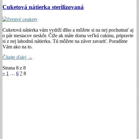
Cuketová nátierka sterilizovaná
Cuketová nátierka vám vydrží dlho a môžete si na nej pochutnať aj
o pár mesiacov neskôr. Čiže ak máte doma veľkú cukinu, pripravte
si z nej lahodnú nátierku. Tú môžete na záver zavariť. Poradíme
Vám ako na to.
Čítajte ďalej →
Strana 8 z 8
«
1
…
6
7
8