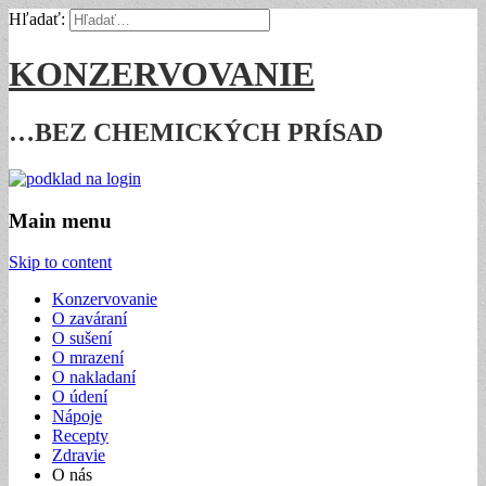
Hľadať:
KONZERVOVANIE
…BEZ CHEMICKÝCH PRÍSAD
Main menu
Skip to content
Konzervovanie
O zaváraní
O sušení
O mrazení
O nakladaní
O údení
Nápoje
Recepty
Zdravie
O nás