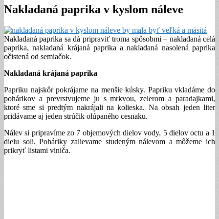
Nakladaná paprika v kyslom náleve
Nakladaná paprika sa dá pripraviť troma spôsobmi – nakladaná celá
paprika, nakladaná krájaná paprika a nakladaná nasolená paprika
očistená od semiačok.
Nakladaná krájaná paprika
Papriku najskôr pokrájame na menšie kúsky. Papriku vkladáme do
pohárikov a prevrstvujeme ju s mrkvou, zelerom a paradajkami,
ktoré sme si predtým nakrájali na kolieska. Na obsah jeden liter
pridávame aj jeden strúčik olúpaného cesnaku.
Nálev si pripravíme zo 7 objemových dielov vody, 5 dielov octu a 1
dielu soli. Poháriky zalievame studeným nálevom a môžeme ich
prikryť listami viniča.