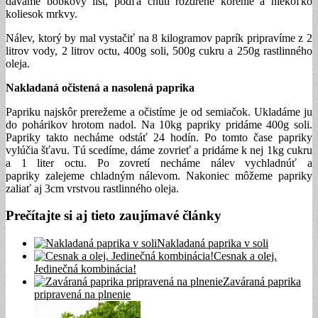
dávame bobkový list, podľa chuti rozdrené korenie a niekoľko
koliesok mrkvy.
Nálev, ktorý by mal vystačiť na 8 kilogramov paprík pripravíme z 2
litrov vody, 2 litrov octu, 400g soli, 500g cukru a 250g rastlinného
oleja.
Nakladaná očistená a nasolená paprika
Papriku najskôr prerežeme a očistíme je od semiačok. Ukladáme ju
do pohárikov hrotom nadol. Na 10kg papriky pridáme 400g soli.
Papriky takto necháme odstáť 24 hodín. Po tomto čase papriky
vylúčia šťavu. Tú scedíme, dáme zovrieť a pridáme k nej 1kg cukru
a 1 liter octu. Po zovretí necháme nálev vychladnúť a
papriky zalejeme chladným nálevom. Nakoniec môžeme papriky
zaliať aj 3cm vrstvou rastlinného oleja.
Prečítajte si aj tieto zaujímavé články
Nakladaná paprika v soli
Cesnak a olej.
Jedinečná kombinácia!
Zaváraná paprika
pripravená na plnenie