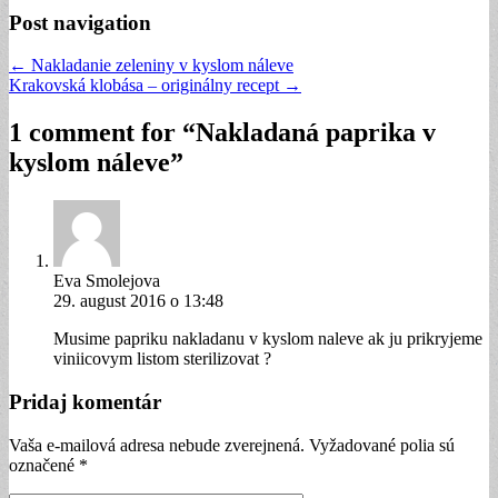
Post navigation
← Nakladanie zeleniny v kyslom náleve
Krakovská klobása – originálny recept →
1 comment for “
Nakladaná paprika v
kyslom náleve
”
Eva Smolejova
29. august 2016 o 13:48
Musime papriku nakladanu v kyslom naleve ak ju prikryjeme
viniicovym listom sterilizovat ?
Pridaj komentár
Vaša e-mailová adresa nebude zverejnená. Vyžadované polia sú
označené
*