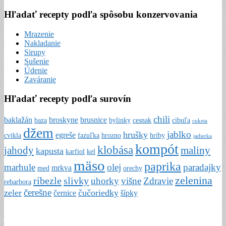
Hľadať recepty podľa spôsobu konzervovania
Mrazenie
Nakladanie
Sirupy
Sušenie
Údenie
Zaváranie
Hľadať recepty podľa surovín
chili
baklažán
broskyne
brusnice
baza
bylinky
cesnak
cibuľa
cuketa
džem
jablko
hrušky
egreše
cvikla
fazuľka
hrozno
hríby
jadierka
kompót
klobása
jahody
maliny
kapusta
karfiol
kel
mäso
paprika
marhule
olej
paradajky
mrkva
med
orechy
zelenina
ríbezle
slivky
uhorky
višne
Zdravie
rebarbora
čerešne
zeler
čučoriedky
černice
šípky