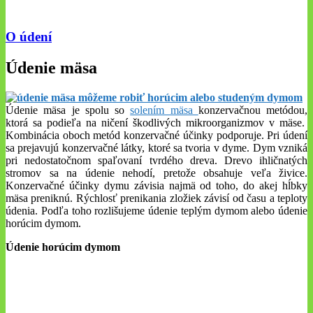
O údení
Údenie mäsa
Údenie mäsa je spolu so
solením mäsa
konzervačnou metódou,
ktorá sa podieľa na ničení škodlivých mikroorganizmov v mäse.
Kombinácia oboch metód konzervačné účinky podporuje. Pri údení
sa prejavujú konzervačné látky, ktoré sa tvoria v dyme. Dym vzniká
pri nedostatočnom spaľovaní tvrdého dreva. Drevo ihličnatých
stromov sa na údenie nehodí, pretože obsahuje veľa živice.
Konzervačné účinky dymu závisia najmä od toho, do akej hĺbky
mäsa preniknú. Rýchlosť prenikania zložiek závisí od času a teploty
údenia. Podľa toho rozlišujeme údenie teplým dymom alebo údenie
horúcim dymom.
Údenie horúcim dymom