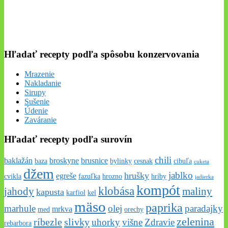
Hľadať recepty podľa spôsobu konzervovania
Mrazenie
Nakladanie
Sirupy
Sušenie
Údenie
Zaváranie
Hľadať recepty podľa surovín
chili
baklažán
broskyne
brusnice
baza
bylinky
cesnak
cibuľa
cuketa
džem
jablko
hrušky
egreše
cvikla
fazuľka
hrozno
hríby
jadierka
kompót
klobása
jahody
maliny
kapusta
karfiol
kel
mäso
paprika
marhule
olej
paradajky
mrkva
med
orechy
zelenina
ríbezle
slivky
uhorky
višne
Zdravie
rebarbora