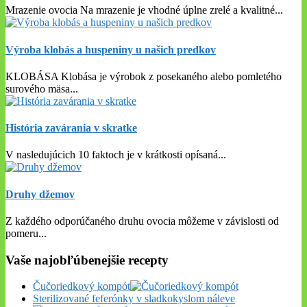
Mrazenie ovocia Na mrazenie je vhodné úplne zrelé a kvalitné
...
Výroba klobás a huspeniny u našich predkov
KLOBÁSA Klobása je výrobok z posekaného alebo pomletého
surového mäsa
...
História zavárania v skratke
V nasledujúcich 10 faktoch je v krátkosti opísaná
...
Druhy džemov
Z každého odporúčaného druhu ovocia môžeme v závislosti od
pomeru
...
Vaše najobľúbenejšie recepty
Čučoriedkový kompót
Sterilizované feferónky v sladkokyslom náleve