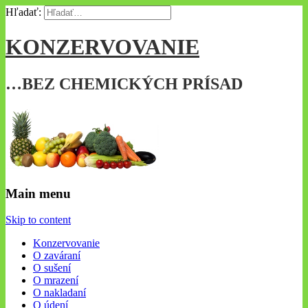
Hľadať:
KONZERVOVANIE
…BEZ CHEMICKÝCH PRÍSAD
Main menu
Skip to content
Konzervovanie
O zaváraní
O sušení
O mrazení
O nakladaní
O údení