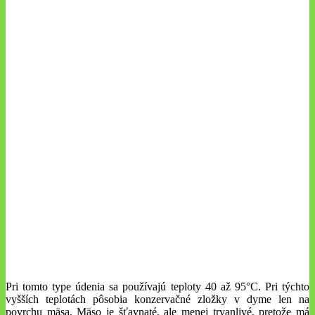
Pri tomto type údenia sa používajú teploty 40 až 95°C. Pri týchto
vyšších teplotách pôsobia konzervačné zložky v dyme len na
povrchu mäsa. Mäso je šťavnaté, ale menej trvanlivé, pretože má