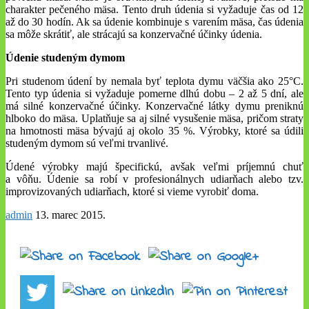
charakter pečeného mäsa. Tento druh údenia si vyžaduje čas od 12
až do 30 hodín. Ak sa údenie kombinuje s varením mäsa, čas údenia
sa môže skrátiť, ale strácajú sa konzervačné účinky údenia.
Údenie studeným dymom
Pri studenom údení by nemala byť teplota dymu väčšia ako 25°C.
Tento typ údenia si vyžaduje pomerne dlhú dobu – 2 až 5 dní, ale
má silné konzervačné účinky. Konzervačné látky dymu preniknú
hlboko do mäsa. Uplatňuje sa aj silné vysušenie mäsa, pričom straty
na hmotnosti mäsa bývajú aj okolo 35 %. Výrobky, ktoré sa údili
studeným dymom sú veľmi trvanlivé.
Údené výrobky majú špecifickú, avšak veľmi príjemnú chuť
a vôňu. Údenie sa robí v profesionálnych udiarňach alebo tzv.
improvizovaných udiarňach, ktoré si vieme vyrobiť doma.
admin
13. marec 2015
.