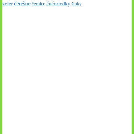
čerešne
zeler
čučoriedky
černice
šípky