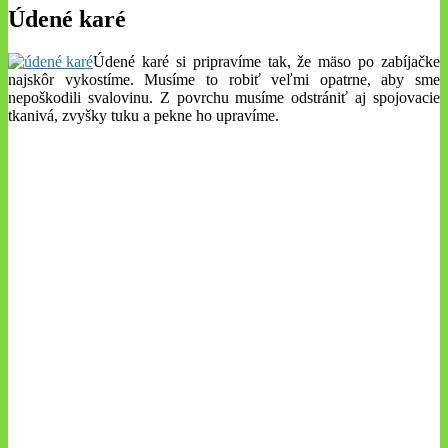
Údené karé
Údené karé si pripravíme tak, že mäso po zabíjačke
najskôr vykostíme. Musíme to robiť veľmi opatrne, aby sme
nepoškodili svalovinu. Z povrchu musíme odstrániť aj spojovacie
tkanivá, zvyšky tuku a pekne ho upravíme.