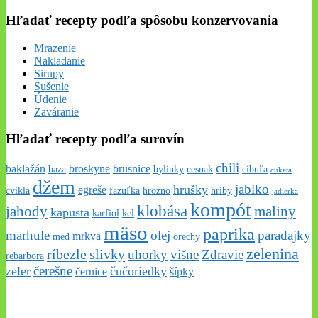
Hľadať recepty podľa spôsobu konzervovania
Mrazenie
Nakladanie
Sirupy
Sušenie
Údenie
Zaváranie
Hľadať recepty podľa surovín
chili
baklažán
broskyne
brusnice
baza
bylinky
cesnak
cibuľa
cuketa
džem
jablko
hrušky
egreše
cvikla
fazuľka
hrozno
hríby
jadierka
kompót
klobása
jahody
maliny
kapusta
karfiol
kel
mäso
paprika
marhule
olej
paradajky
mrkva
med
orechy
zelenina
ríbezle
slivky
uhorky
višne
Zdravie
rebarbora
čerešne
zeler
čučoriedky
černice
šípky