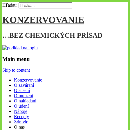
Hľadať:
KONZERVOVANIE
…BEZ CHEMICKÝCH PRÍSAD
Main menu
Skip to content
Konzervovanie
O zaváraní
O sušení
O mrazení
O nakladaní
O údení
Nápoje
Recepty
Zdravie
O nás