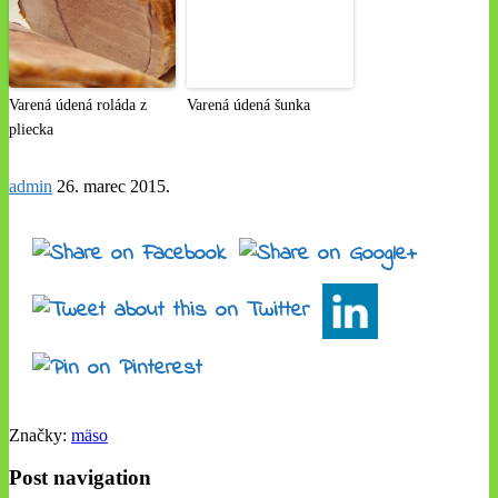
Varená údená roláda z
Varená údená šunka
pliecka
admin
26. marec 2015
.
Značky:
mäso
Post navigation