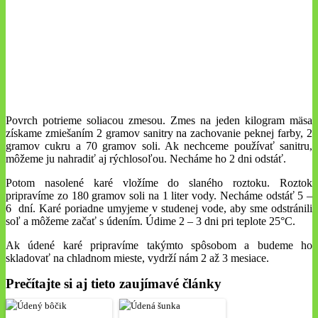
Povrch potrieme soliacou zmesou. Zmes na jeden kilogram mäsa
získame zmiešaním 2 gramov sanitry na zachovanie peknej farby, 2
gramov cukru a 70 gramov soli. Ak nechceme používať sanitru,
môžeme ju nahradiť aj rýchlosoľou. Necháme ho 2 dni odstáť.
Potom nasolené karé vložíme do slaného roztoku. Roztok
pripravíme zo 180 gramov soli na 1 liter vody. Necháme odstáť 5 –
6 dní. Karé poriadne umyjeme v studenej vode, aby sme odstránili
soľ a môžeme začať s údením. Údime 2 – 3 dni pri teplote 25°C.
Ak údené karé pripravíme takýmto spôsobom a budeme ho
skladovať na chladnom mieste, vydrží nám 2 až 3 mesiace.
Prečítajte si aj tieto zaujímavé články