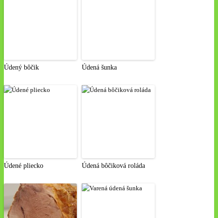
Údený bôčik
Údená šunka
Údené pliecko
Údená bôčiková roláda