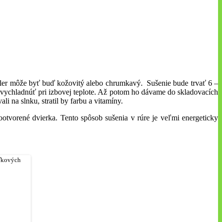
zeler môže byť buď kožovitý alebo chrumkavý. Sušenie bude trvať 6 –
 vychladnúť pri izbovej teplote. Až potom ho dávame do skladovacích
i na slnku, stratil by farbu a vitamíny.
otvorené dvierka. Tento spôsob sušenia v rúre je veľmi energeticky