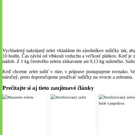
Vychladený nakrájaný zeler vkladáme do zásobníkov sušičky tak, aby
10 hodín. Čas závisí od vlhkosti vzduchu a veľkosť plátkov. Keď je
nádob. Z 1 kg čerstvého zeleru získavame asi 0,13 kg sušeného. Sušený
Keď chceme zeler sušiť v rúre, v príprave postupujeme rovnako. Ve
náročný, preto doporučujeme používať sušičky na ovocie a zeleninu.
Prečítajte si aj tieto zaujímavé články