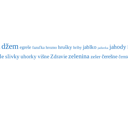
džem
jahody
jablko
hrušky
egreše
a
fazuľka
hrozno
hríby
jadierka
zelenina
le
slivky
uhorky
višne
Zdravie
čerešne
zeler
černi