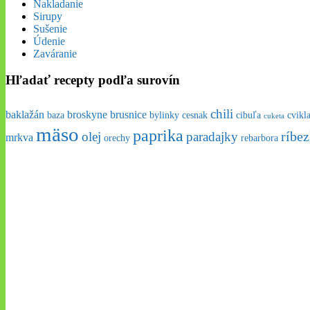
Nakladanie
Sirupy
Sušenie
Údenie
Zaváranie
Hľadať recepty podľa surovín
chili
baklažán
broskyne
brusnice
baza
bylinky
cesnak
cibuľa
cvikl
cuketa
mäso
paprika
ríbez
olej
paradajky
mrkva
orechy
rebarbora