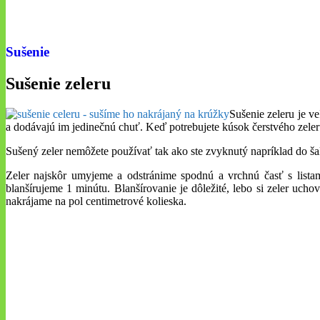
Sušenie
Sušenie zeleru
Sušenie zeleru je v
a dodávajú im jedinečnú chuť. Keď potrebujete kúsok čerstvého zeler
Sušený zeler nemôžete používať tak ako ste zvyknutý napríklad do šalá
Zeler najskôr umyjeme a odstránime spodnú a vrchnú časť s lista
blanšírujeme 1 minútu. Blanšírovanie je dôležité, lebo si zeler uch
nakrájame na pol centimetrové kolieska.