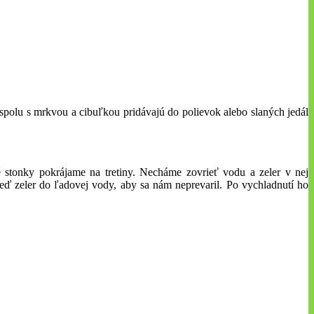
a spolu s mrkvou a cibuľkou pridávajú do polievok alebo slaných jedál
.
 stonky pokrájame na tretiny. Necháme zovrieť vodu a zeler v nej
hneď zeler do ľadovej vody, aby sa nám neprevaril. Po vychladnutí ho