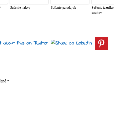
ý
Sušenie mrkvy
Sušenie paradajok
Sušenie fazuľk
strukov
ačené
*