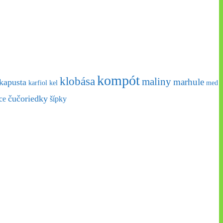
kompót
klobása
maliny
marhule
kapusta
karfiol
kel
med
čučoriedky
ce
šípky