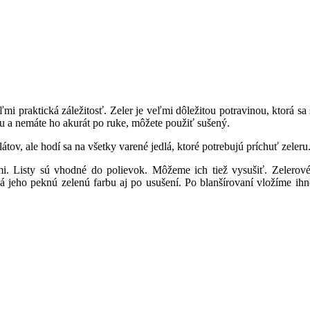
eľmi praktická záležitosť. Zeler je veľmi dôležitou potravinou, ktorá s
u a nemáte ho akurát po ruke, môžete použiť sušený.
tov, ale hodí sa na všetky varené jedlá, ktoré potrebujú príchuť zeleru
mi. Listy sú vhodné do polievok. Môžeme ich tiež vysušiť. Zelerové
ová jeho peknú zelenú farbu aj po usušení. Po blanšírovaní vložíme i