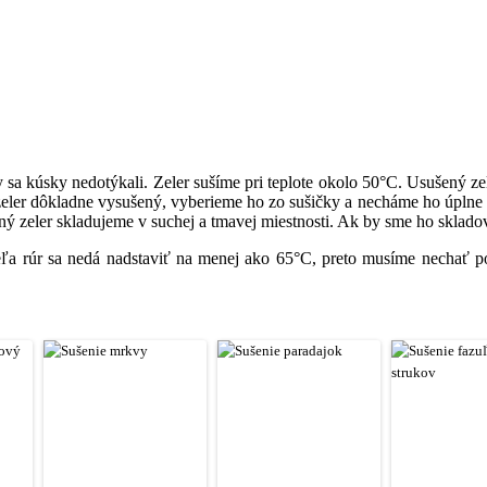
 sa kúsky nedotýkali. Zeler sušíme pri teplote okolo 50°C. Usušený 
 zeler dôkladne vysušený, vyberieme ho zo sušičky a necháme ho úplne
 zeler skladujeme v suchej a tmavej miestnosti. Ak by sme ho skladoval
ľa rúr sa nedá nadstaviť na menej ako 65°C, preto musíme nechať po