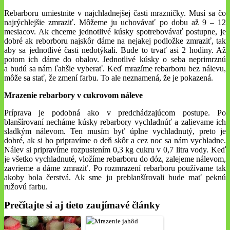
Rebarboru umiestnite v najchladnejšej časti mrazničky. Musí sa čo
najrýchlejšie zmraziť. Môžeme ju uchovávať po dobu až 9 – 12
mesiacov. Ak chceme jednotlivé kúsky spotrebovávať postupne, je
dobré ak reborboru najskôr dáme na nejakej podložke zmraziť, tak
aby sa jednotlivé časti nedotýkali. Bude to trvať asi 2 hodiny. Až
potom ich dáme do obalov. Jednotlivé kúsky o seba neprimrznú
a budú sa nám ľahšie vyberať. Keď mrazíme rebarboru bez nálevu,
môže sa stať, že zmení farbu. To ale neznamená, že je pokazená.
Mrazenie rebarbory v cukrovom náleve
Príprava je podobná ako v predchádzajúcom postupe. Po
blanšírovaní necháme kúsky rebarbory vychladnúť a zalievame ich
sladkým nálevom. Ten musím byť úplne vychladnutý, preto je
dobré, ak si ho pripravíme o deň skôr a cez noc sa nám vychladne.
Nálev si pripravíme rozpustením 0,3 kg cukru v 0,7 litra vody. Keď
je všetko vychladnuté, vložíme rebarboru do dóz, zalejeme nálevom,
zavrieme a dáme zmraziť. Po rozmrazení rebarboru používame tak
akoby bola čerstvá. Ak sme ju preblanšírovali bude mať peknú
ružovú farbu.
Prečítajte si aj tieto zaujímavé články