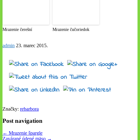
Mrazenie čerešní
Mrazenie čučoriedok
admin
23. marec 2015
.
Značky:
rebarbora
Post navigation
← Mrazenie špargle
Zavárané údené mäso →