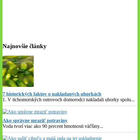
Najnovšie články
7 historických faktov o nakladaných uhorkách
1. V tichomorských ostrovoch domorodci nakladali uhorky spolu
...
Ako správne mraziť potraviny
Voda tvorí viac ako 90 percent hmotnosti väčšiny
...