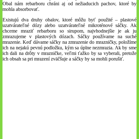
Obal nám rebarboru chráni aj od nežiaducich pachov, ktoré by
mohla absorbovať.
Existujú dva druhy obalov, ktoré môžu byť použité – plastové
uzatvárateľné dózy alebo uzatvárateľné mikroténové sáčky. Ak
chceme mraziť rebarboru so sirupom, najvhodnejšie je ak ju
zmrazujeme v plastových dózach. Sáčky používame na suché
mrazenie. Keď dávame sáčky na zmrazenie do mrazničky, položíme
ich na nejakú pevnú podložku, kým sa úplne nezmrazia. Ak by sme
ich dali na drôty v mrazničke, veľmi ťažko by sa vyberali, pretože
ich obsah sa pri mrazení zväčšuje a sáčky by sa mohli porušiť.