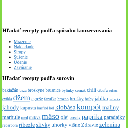
Hľadať recepty podľa spôsobu konzervovania
Mrazenie
Nakladanie
Sirupy
Sušenie
Údenie
Zaváranie
Hľadať recepty podľa surovín
chili
baklažán
broskyne
brusnice
baza
bylinky
cesnak
cibuľa
cuketa
džem
jablko
hrušky
egreše
cvikla
fazuľka
hrozno
hríby
jadierka
kompót
klobása
jahody
maliny
kapusta
karfiol
kel
mäso
paprika
marhule
olej
paradajky
mrkva
med
orechy
zelenina
ríbezle
slivky
uhorky
višne
Zdravie
rebarbora