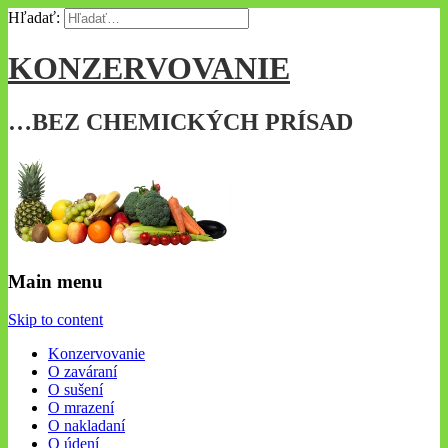
Hľadať:
KONZERVOVANIE
…BEZ CHEMICKÝCH PRÍSAD
Main menu
Skip to content
Konzervovanie
O zaváraní
O sušení
O mrazení
O nakladaní
O údení