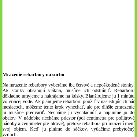
Mrazenie rebarbory na sucho
Na mrazenie rebarbory vyberáme iba čerstvé a nepoškodené stonky.
Ak stonky obsahujú vlákna, musíme ich odstrániť. Rebarboru
dôkladne umyjeme a nakrájame na kúsky. Blanšírujeme ju 1 minútu
vo vriacej vode. Ak plánujeme rebarboru použiť v nasledujúcich pár
mesiacoch, môžeme tento krok vynechať, ale pre dlhšie zmrazenie
ju musíme predvariť. Necháme ju vychladnúť a naplníme ju do
obalov. V nádobke necháme priestor (pol centimetra pre pollitrové
nádoby a centimeter pre litrové), pretože rebarbora pri mrazení mení
svoj objem. Keď ju plníme do sáčkov, vytlačíme prebytočný
vzduch.