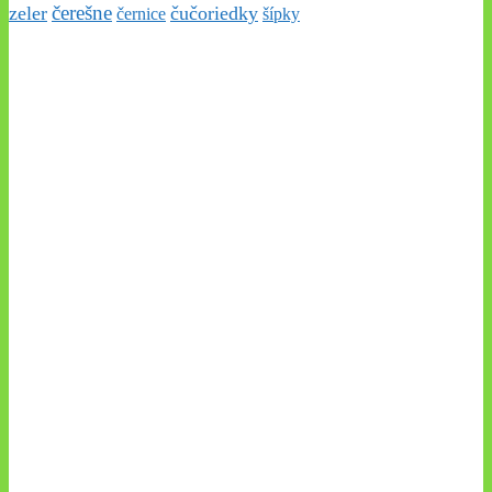
čerešne
zeler
čučoriedky
černice
šípky