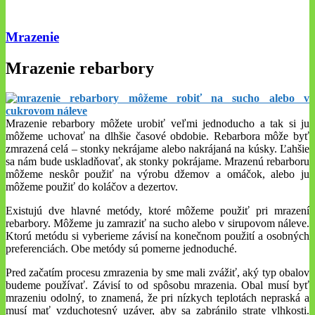
Mrazenie
Mrazenie rebarbory
Mrazenie rebarbory môžete urobiť veľmi jednoducho a tak si ju
môžeme uchovať na dlhšie časové obdobie. Rebarbora ​​môže byť
zmrazená celá – stonky nekrájame alebo nakrájaná na kúsky. Ľahšie
sa nám bude uskladňovať, ak stonky pokrájame. Mrazenú rebarboru
môžeme neskôr použiť na výrobu džemov a omáčok, alebo ju
môžeme použiť do koláčov a dezertov.
Existujú dve hlavné metódy, ktoré môžeme použiť pri mrazení
rebarbory. Môžeme ju zamraziť na sucho alebo v sirupovom náleve.
Ktorú metódu si vyberieme závisí na konečnom použití a osobných
preferenciách. Obe metódy sú pomerne jednoduché.
Pred začatím procesu zmrazenia by sme mali zvážiť, aký typ obalov
budeme používať. Závisí to od spôsobu mrazenia. Obal musí byť
mrazeniu odolný, to znamená, že pri nízkych teplotách nepraská a
musí mať vzduchotesný uzáver, aby sa zabránilo strate vlhkosti.