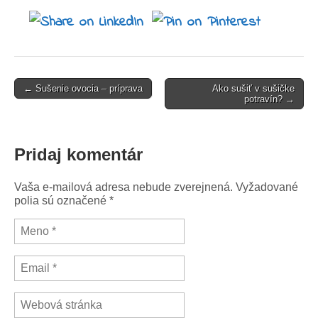
← Sušenie ovocia – príprava
Ako sušiť v sušičke
potravín? →
Post navigation
Pridaj komentár
Vaša e-mailová adresa nebude zverejnená. Vyžadované
polia sú označené
*