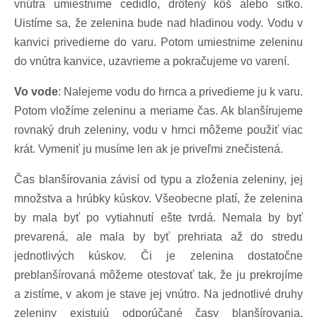
vnútra umiestnime cedidlo, drôtený kôš alebo sitko.
Uistíme sa, že zelenina bude nad hladinou vody. Vodu v
kanvici privedieme do varu. Potom umiestnime zeleninu
do vnútra kanvice, uzavrieme a pokračujeme vo varení.
Vo vode
: Nalejeme vodu do hrnca a privedieme ju k varu.
Potom vložíme zeleninu a meriame čas. Ak blanšírujeme
rovnaký druh zeleniny, vodu v hrnci môžeme použiť viac
krát. Vymeniť ju musíme len ak je priveľmi znečistená.
Čas blanšírovania závisí od typu a zloženia zeleniny, jej
množstva a hrúbky kúskov. Všeobecne platí, že zelenina
by mala byť po vytiahnutí ešte tvrdá. Nemala by byť
prevarená, ale mala by byť prehriata až do stredu
jednotlivých kúskov. Či je zelenina dostatočne
preblanšírovaná môžeme otestovať tak, že ju prekrojíme
a zistíme, v akom je stave jej vnútro. Na jednotlivé druhy
zeleniny existujú odporúčané časy blanšírovania.