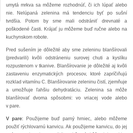
umytá mrkva sa môžeme rozhodnúť, či ich lúpať alebo
nie. Nelúpaná zelenina má tendenciu byť po sušní
tvrdšia. Potom by sme mali odstrániť drevnaté a
poškodené časti. Krájať ju môžeme buď ručne alebo na
kuchynskom robote.
Pred sušením je dôležité aby sme zeleninu blanšírovali
(predvarili) kvôli odstráneniu surovej chuti a kyslíku
rozpustenom v tkanive. Blanšírovanie je dôležité aj kvôli
zastaveniu enzymatických procesov, ktoré zapríčiňujú
rozklad vitamínu C. Blanšírovanie zeleninu čistí, zjemňuje
a umožňuje ľahšiu dehydratáciu. Zelenina sa môže
blanšírovať dvoma spôsobmi: vo vriacej vode alebo
v pare.
V pare
: Použijeme buď parný hrniec, alebo môžeme
použiť rýchlovarnú kanvicu. Ak použijeme kanvicu, do jej