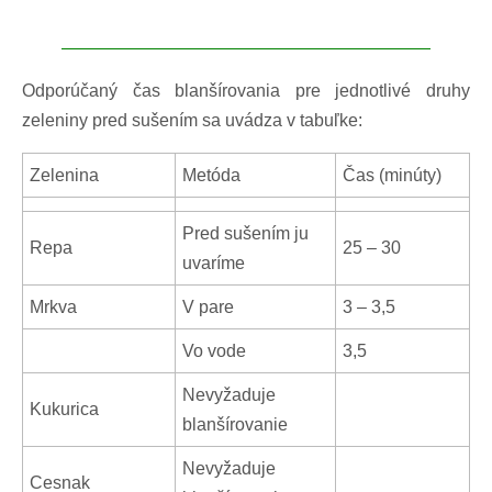
Odporúčaný čas blanšírovania pre jednotlivé druhy
zeleniny pred sušením sa uvádza v tabuľke:
Zelenina
Metóda
Čas (minúty)
Pred sušením ju
Repa
25 – 30
uvaríme
Mrkva
V pare
3 – 3,5
Vo vode
3,5
Nevyžaduje
Kukurica
blanšírovanie
Nevyžaduje
Cesnak