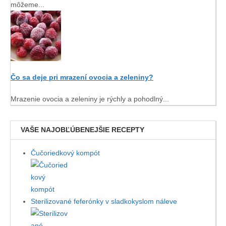
môžeme
...
Čo sa deje pri mrazení ovocia a zeleniny?
Mrazenie ovocia a zeleniny je rýchly a pohodlný
...
VAŠE NAJOBĽÚBENEJŠIE RECEPTY
Čučoriedkový kompót
Sterilizované feferónky v sladkokyslom náleve